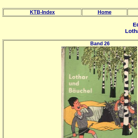
KTB-Index
Home
E
Loth
Band 26