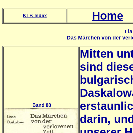
Home
KTB-Index
Lia
Das Märchen von der verl
Mitten un
sind dies
bulgarisch
Daskalowa
erstaunli
Band 88
darin, und
unserer Ha