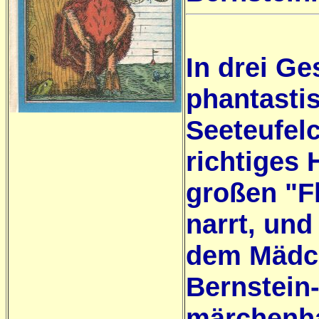
In drei Ge
phantasti
Seeteufel
richtiges
großen "Fl
narrt, und
dem Mädch
Bernstein-
märchenha