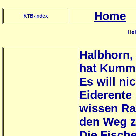
Home
KTB-Index
He
Halbhorn, 
hat Kumme
Es will ni
Eiderente
wissen Rat
den Weg zu
Die Fische