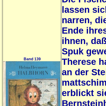
lassen si
narren, di
Ende ihre
ihnen, daß
Spuk gewe
Therese h
Band 139
an der Ste
mattschim
erblickt si
Bernsteinh