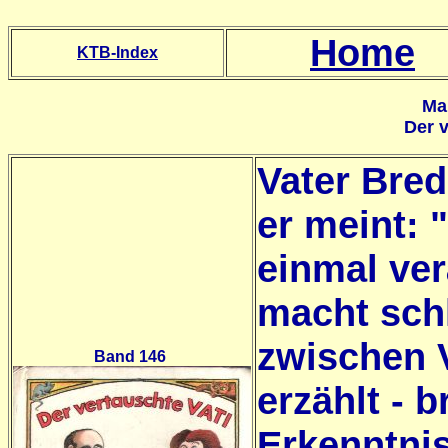
Home
KTB-Index
Ma
Der v
Vater Bred
er meint: 
einmal ve
macht sch
zwischen 
Band 146
erzählt - b
Erkenntni