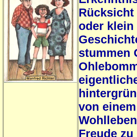
Rücksicht
oder klein
Geschichte
stummen Gi
Ohlebomm l
eigentlich
hintergrü
von einem 
Wohlleben
Freude zu