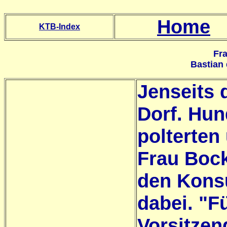
Home
KTB-Index
Fr
Bastian
Jenseits 
Dorf. Hun
polterten 
Frau Bock
den Konsu
dabei. "
Vorsitzen