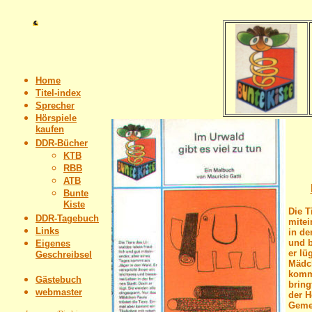
Home
Titel-index
Sprecher
Hörspiele
kaufen
DDR-Bücher
KTB
RBB
ATB
Bunte
Kiste
Die T
DDR-Tagebuch
mitei
Links
in de
und b
Eigenes
er lü
Geschreibsel
Mädch
komm
Gästebuch
bring
webmaster
der H
Gemei