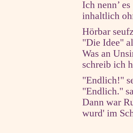
Ich nenn’ e
inhaltlich o
Hörbar seufz
"Die Idee" al
Was an Unsin
schreib ich h
"Endlich!" se
"Endlich." s
Dann war Ruh
wurd' im Sch