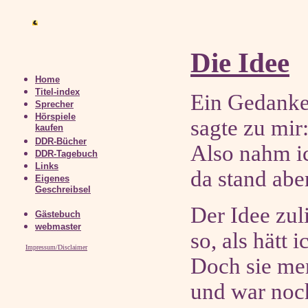
Die Idee
Home
Titel-index
Ein Gedanke,
Sprecher
Hörspiele
sagte zu mir
kaufen
DDR-Bücher
Also nahm ic
DDR-Tagebuch
Links
da stand abe
Eigenes
Geschreibsel
Der Idee zuli
Gästebuch
webmaster
so, als hätt 
Impressum/Disclaimer
Doch sie me
und war noch