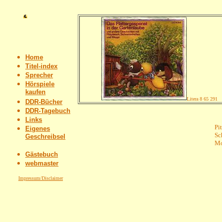
Home
Titel-index
Sprecher
Hörspiele
kaufen
Litera 8 65 291
DDR-Bücher
DDR-Tagebuch
Links
Pit
Eigenes
Sc
Geschreibsel
Mo
Gästebuch
webmaster
Impressum/Disclaimer