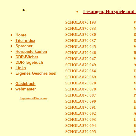
Lesungen, Hörspiele und
SCHOLA 070 193
W
SCHOLA 870 033
M
SCHOLA 870 036
D
Home
Titel-index
SCHOLA 870 037
D
Sprecher
SCHOLA 870 045
V
Hörspiele kaufen
SCHOLA 870 046
R
DDR-Bücher
SCHOLA 870 047
V
DDR-Tagebuch
SCHOLA 870 049
A
Links
SCHOLA 870 064
H
Eigenes Geschreibsel
SCHOLA 870 069
V
SCHOLA 870 070
V
Gästebuch
webmaster
SCHOLA 870 078
V
SCHOLA 870 087
P
Impressum/Disclaimer
SCHOLA 870 090
E
SCHOLA 870 091
E
SCHOLA 870 092
A
SCHOLA 870 093
L
SCHOLA 870 094
K
SCHOLA 870 095
W