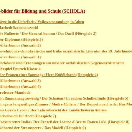
 -bilder für Bildung und Schule (SCHOLA)
ege in die Unfreiheit / Volksversammlung in Athen
acbeth Szenenauswahl
ie Nußtorte / Der General kommt / Das Duell (Hörspiele 2)
er Diplomat (Hörspiele 3)
ölkerhumor (Auswahl 2)
evelutionär-demokratische und frühe sozialistische Literatur des 19. Jahrhunde
ölkerhumor (Auswahl 1)
nekdoten und Erzählungen aus unserer sozialistischen Gegenwartsliteratur
örspiel Deutsch Klasse 4
ier Frauen eines Sonntags / Herr Küßdiehand (Hörspiele 4)
ölkerhumor (Auswahl 3)
ölkerhumor (Auswahl 4)
rofessor Mamlock
in Raumanzug zuwenig / Der Schatten / In Sachen Schulhoflinde (Hörspiele 5)
in ganz langweiliges Zimmer / Madre Chilena / Der Doppelmord in der Rue Mor
us Gorkis Leben / Der Lebensbericht der Landarbeiterin Anfissa
iebesbriefe für Anett (Hörspiele 7)
rassin rettet Italia / Der Prozeß der Jeanne d'Arc zu Rouen 1431 (Hörspiele 8)
ährend der Stromsperre / Das Modell (Hörspiele 9)