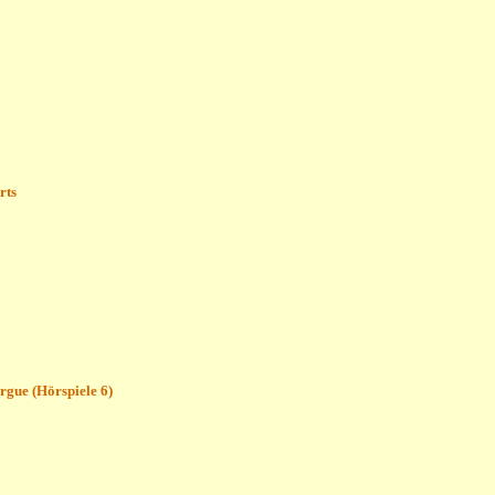
rts
gue (Hörspiele 6)