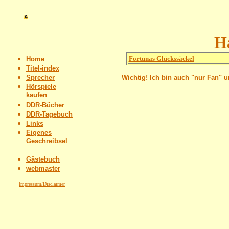
H
Fortunas Glückssäckel
Home
Titel-index
Sprecher
Wichtig! Ich bin auch "nur Fan" 
Hörspiele
kaufen
DDR-Bücher
DDR-Tagebuch
Links
Eigenes
Geschreibsel
Gästebuch
webmaster
Impressum/Disclaimer