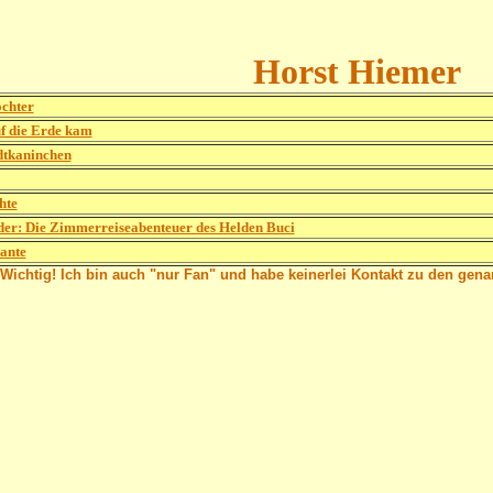
Horst Hiemer
ochter
f die Erde kam
dtkaninchen
hte
oder: Die Zimmerreiseabenteuer des Helden Buci
ante
Wichtig! Ich bin auch "nur Fan" und habe keinerlei Kontakt zu den gen