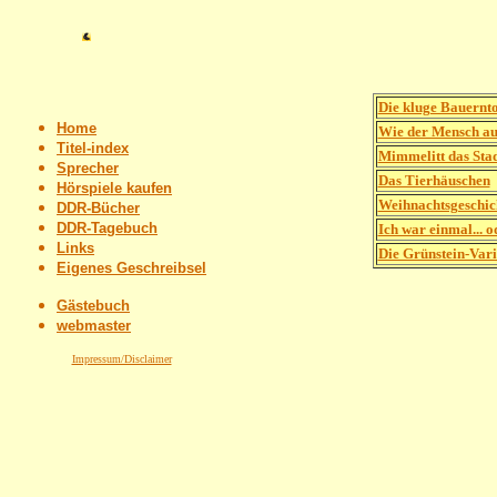
Die kluge Bauernt
Home
Wie der Mensch au
Titel-index
Mimmelitt das Sta
Sprecher
Das Tierhäuschen
Hörspiele kaufen
Weihnachtsgeschic
DDR-Bücher
DDR-Tagebuch
Ich war einmal... 
Links
Die Grünstein-Vari
Eigenes Geschreibsel
Gästebuch
webmaster
Impressum/Disclaimer