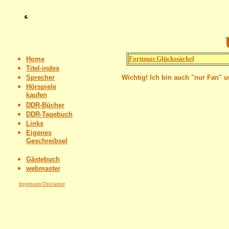
Fortunas Glückssäckel
Home
Titel-index
Sprecher
Wichtig! Ich bin auch "nur Fan" 
Hörspiele
kaufen
DDR-Bücher
DDR-Tagebuch
Links
Eigenes
Geschreibsel
Gästebuch
webmaster
Impressum/Disclaimer