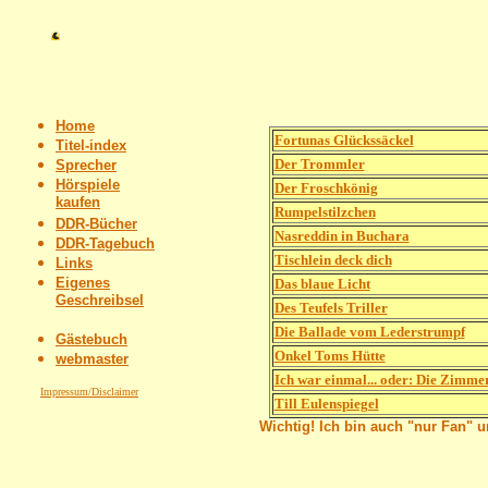
Home
Fortunas Glückssäckel
Titel-index
Der Trommler
Sprecher
Hörspiele
Der Froschkönig
kaufen
Rumpelstilzchen
DDR-Bücher
Nasreddin in Buchara
DDR-Tagebuch
Tischlein deck dich
Links
Eigenes
Das blaue Licht
Geschreibsel
Des Teufels Triller
Die Ballade vom Lederstrumpf
Gästebuch
Onkel Toms Hütte
webmaster
Ich war einmal... oder: Die Zimme
Impressum/Disclaimer
Till Eulenspiegel
Wichtig! Ich bin auch "nur Fan" 